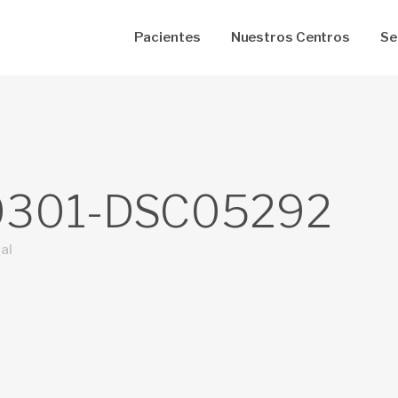
Pacientes
Nuestros Centros
Se
ico Primario
Neumología
icina Interna
Psicologia
tificados de Salud
Nutrición
301-DSC05292
tetricia y Ginecología
Curación de Úlceras
iatría
Instituto de Ojos
al
unación
Cardiología
oratorio Clínico
Sala de Emergencia
iología Convencional
Farmacia