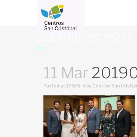
20190301-DSC05292
Méd
Med
Cer
11 Mar
20190
Obs
Ped
Posted at 17:57h
in
by
Centros San Cristób
Vac
Lab
Rad