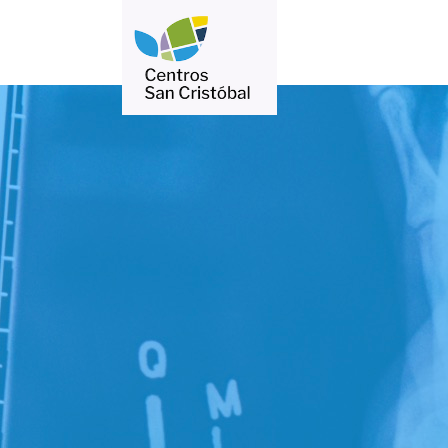
Méd
Med
Cer
Obs
Ped
Vac
Lab
Rad