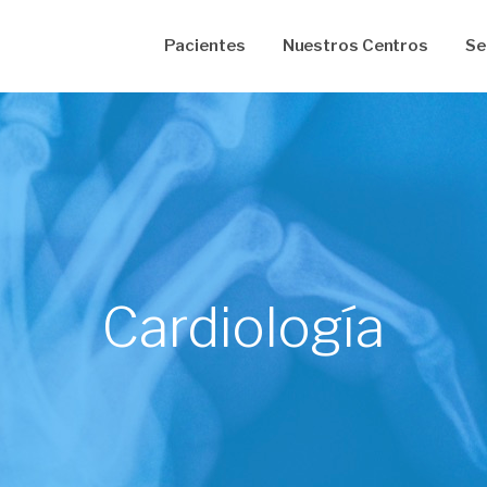
Pacientes
Nuestros Centros
Se
ico Primario
Neumología
icina Interna
Psicologia
tificados de Salud
Nutrición
tetricia y Ginecología
Curación de Úlceras
iatría
Instituto de Ojos
Cardiología
unación
Cardiología
oratorio Clínico
Sala de Emergencia
iología Convencional
Farmacia