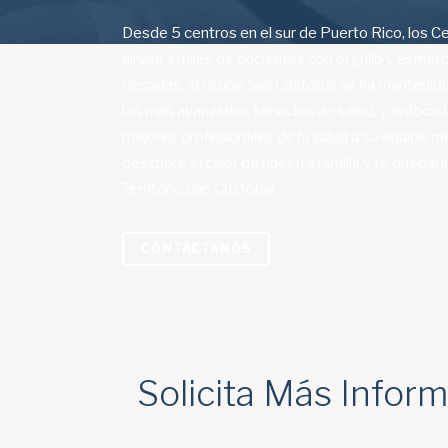
Desde 5 centros en el sur de Puerto Rico, los C
sirven a miles de pacientes con orgullo y esmer
décadas, el Grupo San Cristóbal se ha mantenido
los más avanzados servicios de salud, y enfocad
mejores profesionales de la salud a su equipo mé
descubre el calor de nuestra familia y te quedar
Territorio San Cristóbal.
CONTÁCTANOS
Solicita Más Infor