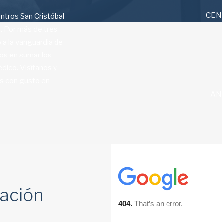
CEN
entros San Cristóbal
o. Por más de tres
 a la vanguardia de
os en sumar los
dico. Visítanos y
ás con gusto en
AÑ
mación