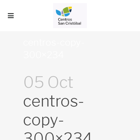
centros-copy-
300×234
05 Oct
centros-
copy-
300×234