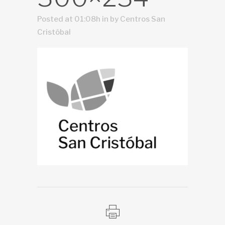
Posted at 01:08h
in
by
Centros San
Cristóbal