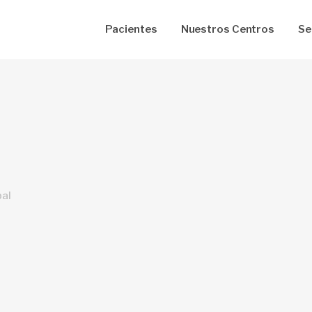
Pacientes
Nuestros Centros
Se
ico Primario
Neumología
icina Interna
Psicologia
tificados de Salud
Nutrición
1
tetricia y Ginecología
Curación de Úlceras
iatría
Instituto de Ojos
bal
unación
Cardiología
oratorio Clínico
Sala de Emergencia
iología Convencional
Farmacia