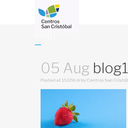
blog1
Méd
Med
Cer
05 Aug
blog
Obs
Ped
Posted at 15:05h
in
by
Centros San Cristó
Vac
Lab
Rad